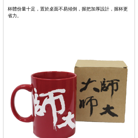
杯體份量十足，置於桌面不易傾倒，握把加厚設計，握杯更
省力。