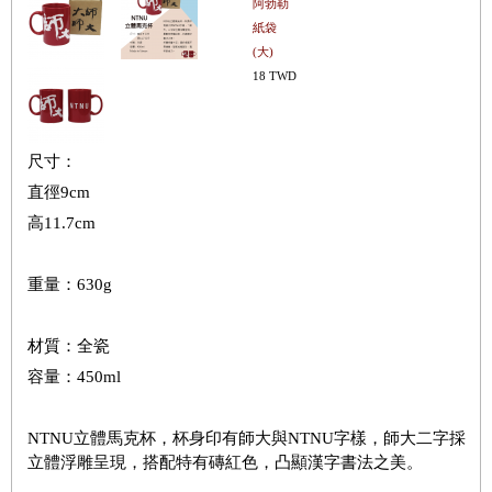
阿勃勒
紙袋
(大)
18 TWD
尺寸：
直徑9cm
高11.7cm
重量：630g
材質：全瓷
容量：450ml
NTNU立體馬克杯，杯身印有師大與NTNU字樣，師大二字採
立體浮雕呈現，搭配特有磚紅色，凸顯漢字書法之美。