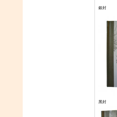
銀封
黑封