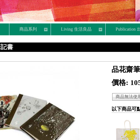
商品系列
Living 生活良品
Publicatio
筆記書
品花齋筆
價格:
10
以下商品可