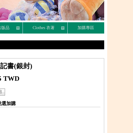
n 出版品
Clothes 衣著
加購專區
記書(銀封)
5 TWD
點選加購