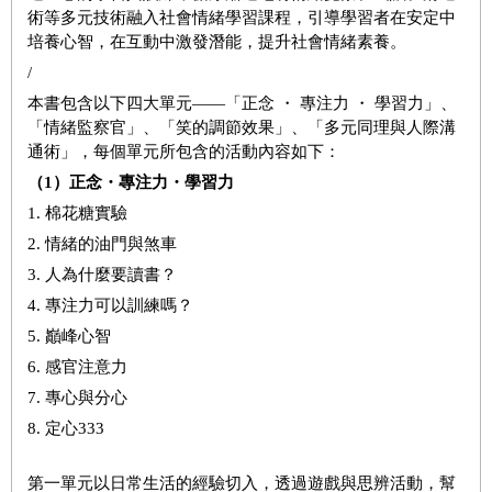
術等多元技術融入社會情緒學習課程，引導學習者在安定中
培養心智，在互動中激發潛能，提升社會情緒素養。
/
本書包含以下四大單元——「正念 ・ 專注力 ・ 學習力」、
「情緒監察官」、「笑的調節效果」、「多元同理與人際溝
通術」，每個單元所包含的活動內容如下：
（1）正念・專注力・學習力
1. 棉花糖實驗
2. 情緒的油門與煞車
3. 人為什麼要讀書？
4. 專注力可以訓練嗎？
5. 巓峰心智
6. 感官注意力
7. 專心與分心
8. 定心333
第一單元以日常生活的經驗切入，透過遊戲與思辨活動，幫