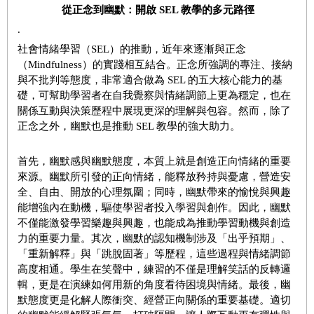
從正念到幽默：開啟 SEL
教學的多元路徑
.
社會情緒學習（SEL）的推動，近年來逐漸與正念
（Mindfulness）的實踐相互結合。正念所強調的專注、接納
與不批判等態度，非常適合做為 SEL 的五大核心能力的基
礎，可幫助學習者在自我覺察與情緒調節上更為穩定，也在
關係互動與決策歷程中展現更深的理解與包容。然而，除了
正念之外，幽默也是推動 SEL 教學的強大助力。
首先，幽默感與幽默態度，本質上就是創造正向情緒的重要
來源。幽默所引發的正向情緒，能釋放矜持與憂慮，營造安
全、自由、開放的心理氛圍；同時，幽默帶來的愉悅與興趣
能增強內在動機，驅使學習者投入學習與創作。因此，幽默
不僅能激發學習樂趣與興趣，也能成為推動學習動機與創造
力的重要力量。其次，幽默的認知機制涉及「出乎預期」、
「重新解釋」與「跳脫固著」等歷程，這些過程與情緒調節
高度相通。學生在笑聲中，練習的不僅是理解笑話的反轉邏
輯，更是在演練如何用新的角度看待困境與情緒。最後，幽
默態度更是化解人際衝突、經營正向關係的重要基礎。適切