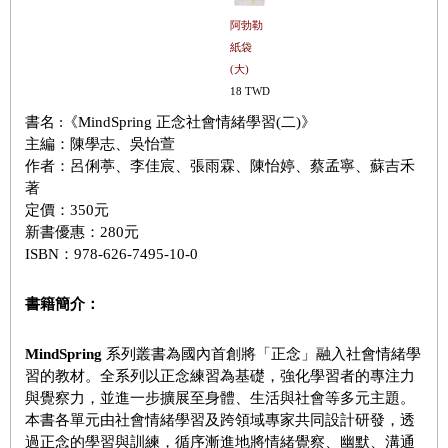
阿勃勒
紙袋
(大)
18 TWD
書名 :《MindSpring 正念社會情緒學習(二)》
主編：陳學志、吳怡萱
作者：呂俐葶、李佳宸、張雨霖、陳怡婷、蔡孟寧、蘇吉禾
著
定價：350元
新書優惠：280元
ISBN：978-626-7495-10-0
書籍簡介：
MindSpring
系列叢書為國內首創將「正念」融入社會情緒學
習的教材。全系列以正念練習為基礎，強化學習者的專注力
與覺察力，並進一步擴展至身體、生活與社會等多元主題。
本書各單元由社會情緒學習及跨領域專家共同設計研發，透
過正念的學習與訓練，循序漸進地將情緒覺察、幽默、溝通