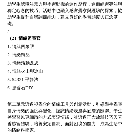
助學生認識注意力與學習動機的運作歷程，進而練習專注與
穩定心念的技巧。活動中也融入感官覺察與經驗的探索，協
助學生提升自我調節能力，建立良好的學習態度與正念基
礎。
/
（2）情緒監察官
1. 情緒四象限
2. 情緒轉盤
3. 情緒活動反思
4. 情緒火山與冰山
5. 54321 平靜法
6. 擴香石DIY
.
第二單元透過視覺化的情緒工具與創意活動，引導學生覺察
自身情緒的強度與變化，認識情緒表層與底層的關聯。學生
將學習以更細緻的方式表達情緒，並透過正念放鬆技巧與芳
香感官體驗，培養安定自我、面對困境的能力，成為生活中
的情緒科學家。