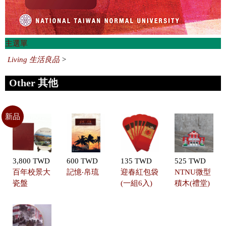
主選單
Living 生活良品
>
Other 其他
新品
3,800 TWD
600 TWD
135 TWD
525 TWD
百年校景大
記憶‧帛琉
迎春紅包袋
NTNU微型
瓷盤
(一組6入)
積木(禮堂)