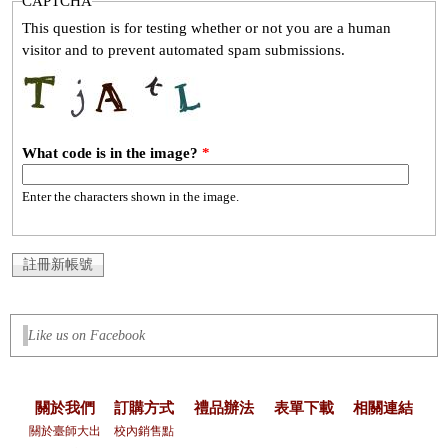
CAPTCHA
This question is for testing whether or not you are a human
visitor and to prevent automated spam submissions.
What code is in the image?
*
Enter the characters shown in the image.
Like us on Facebook
關於我們
訂購方式
禮品辦法
表單下載
相關連結
關於臺師大出
校內銷售點