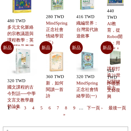
440
280 TWD
416 TWD
TWD
480 TWD
MindSpring
織編世界：
AI教
多元文化脈絡
正念社會
台灣當代旅
育，從
的宗教議題與
情緒學習
遊敘事
Robot開
課程教學：英
(二)
始：用
國經驗及臺灣
新品
新品
新品
新品
機器人
課題
STEAM
跨領域
課程打
544
造21世
360 TWD
320 TWD
TWD
320 TWD
紀關鍵
新．如何
MindSpring
呼喚新
國文課程的古
能力
閱讀一首
正念社會情
文藝復
今對話──中學
詩
緒學習(一)
興
文言文教學趨
勢論集
1
2
3
4
5
6
7
8
9
…
下一頁 ›
最後一頁
頁面
»