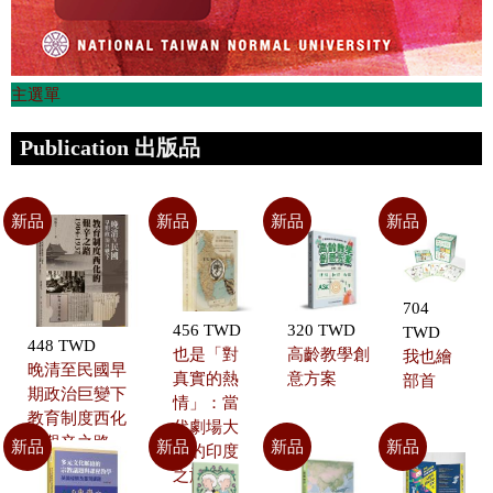
主選單
Publication 出版品
新品
新品
新品
新品
704
456 TWD
320 TWD
TWD
448 TWD
也是「對
高齡教學創
我也繪
晚清至民國早
真實的熱
意方案
部首
期政治巨變下
情」：當
教育制度西化
代劇場大
的艱辛之路
新品
新品
新品
新品
師的印度
（1904~1937）
之旅