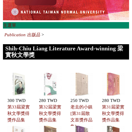
主選單
Publication 出版品
>
Shih-Chiu Liang Literature Award-winning 梁
實秋文學獎
300 TWD
280 TWD
250 TWD
280 TWD
第33屆梁實
第32屆梁實
老去的小鎮
第31屆梁實
秋文學獎得
秋文學獎得
[第31屆散
秋文學獎得
獎作品集
獎作品集
文首獎作品
獎作品集
集]