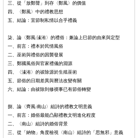
三、從「放鄭聲」到存〈鄭風〉的價值
四、〈鄭風〉中的禮教思想
五、結論：宜節制私情以合乎禮義
柒、論〈鄭風‧溱洧〉的禮俗：兼論上巳節的由來與定型
一、前言：禮本於民情風俗
二、巫術與禮俗的因襲發展
三、鄭國風俗與官家禮儀的淵源
四、〈溱洧〉的祓除源於生殖巫術
五、節俗的日期差異與曆法改變有關
六、結論：由祓除到修禊事已有節俗轉變
捌、論〈齊風‧南山〉組詩的禮教文明意義
一、前言：婚俗最能凸顯禮教文明進化程度
二、〈南山〉組詩的婚俗背景
三、從「納物」角度檢視〈南山〉組詩的「思無邪」意義