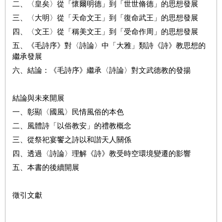
二、〈皇矣〉從「懷爾明德」到「世世脩德」的思想發展
三、〈大明〉從「天命文王」到「復命武王」的思想發展
四、〈文王〉從「稱美文王」到「受命作周」的思想發展
五、《毛詩序》對〈詩論〉中「大雅」類詩《詩》教思想的
繼承發展
六、結論：《毛詩序》繼承〈詩論〉對文武德教的發揚
結論與未來開展
一、彰顯〈國風〉民情風俗的本色
二、風體詩「以俗教安」的禮教概念
三、從祭祀宴饗之詩以和諧天人關係
四、透過〈詩論〉理解《詩》教受時空環境變遷的影響
五、本書的後續開展
徵引文獻