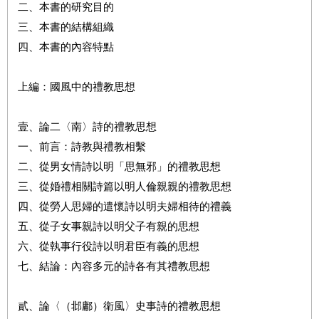
二、本書的研究目的
三、本書的結構組織
四、本書的內容特點
上編：國風中的禮教思想
壹、論二〈南〉詩的禮教思想
一、前言：詩教與禮教相繫
二、從男女情詩以明「思無邪」的禮教思想
三、從婚禮相關詩篇以明人倫親親的禮教思想
四、從勞人思婦的遣懷詩以明夫婦相待的禮義
五、從子女事親詩以明父子有親的思想
六、從執事行役詩以明君臣有義的思想
七、結論：內容多元的詩各有其禮教思想
貳、論〈（邶鄘）衛風〉史事詩的禮教思想