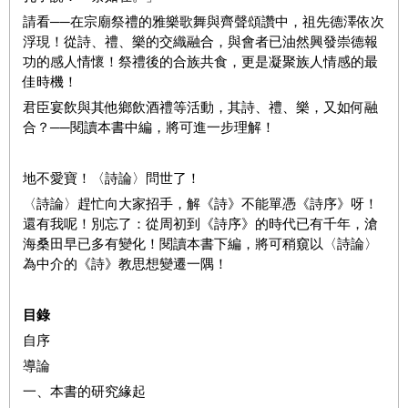
請看──在宗廟祭禮的雅樂歌舞與齊聲頌讚中，祖先德澤依次
浮現！從詩、禮、樂的交織融合，與會者已油然興發崇德報
功的感人情懷！祭禮後的合族共食，更是凝聚族人情感的最
佳時機！
君臣宴飲與其他鄉飲酒禮等活動，其詩、禮、樂，又如何融
合？──閱讀本書中編，將可進一步理解！
地不愛寶！〈詩論〉問世了！
〈詩論〉趕忙向大家招手，解《詩》不能單憑《詩序》呀！
還有我呢！別忘了：從周初到《詩序》的時代已有千年，滄
海桑田早已多有變化！閱讀本書下編，將可稍窺以〈詩論〉
為中介的《詩》教思想變遷一隅！
目錄
自序
導論
一、本書的研究緣起