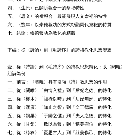
四、〈生民〉已開祈報合一的祭祀特性
五、〈思文〉的祈報合一最能展現人文崇祀的特性
六、〈豐年〉以崇德報功的方式彰顯周代祭祀的特質
七、結論：崇德報功為教化的精髓
下編：從〈詩論〉到《毛詩序》的詩禮教化思想變遷
壹、從〈詩論〉到《毛詩序》的詩教思想轉化：以〈關雎〉
組詩為例
一、前言：〈關雎〉具有引領《詩》教思想的作用
二、從〈關雎〉「由情入禮」到「后妃之德」的轉化
三、從〈樛木〉「福祿以時」到「后妃無妒」的轉化
四、從〈漢廣〉「知止之智」到「文王德廣」的轉化
五、從〈鵲巢〉「于歸之儷」到「夫人之德」的轉化
六、從〈甘棠〉「敬以為報」到「稱美召伯」的轉化
七、從〈綠衣〉「憂思古人」到「莊姜傷己」的轉化