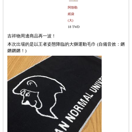
阿勃勒
紙袋
(大)
18 TWD
吉祥物周邊商品再一波！
本次出場的是以王者姿態降臨的大獅運動毛巾 (自備音效：鏘
鏘鏘鏘！)