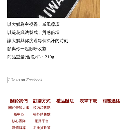
以大獅為主視覺，威風凜凜
以緹花織法製成，質感倍增
讓大獅與你度過每個流汗的時刻
願與你一起歡呼收割
商品重量(含包材)：210g
Like us on Facebook
關於我們
訂購方式
禮品辦法
表單下載
相關連結
關於臺師大出
校內銷售點
版中心
校外銷售點
核心團隊
網路平台
媒體報導
退換貨政策