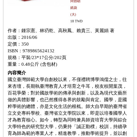
阿勃勒
紙袋
(大)
18 TWD
作者：鍾宗憲、林礽乾、高秋鳳、賴貴三、黃麗娟 著
出版：2016/06
定價：350
ISBN：9789865624132
規格：平裝/23*17公分/202頁
重量：0.48公斤 (含包材)
內容簡介
國立臺灣師範大學自創校以來，不僅禮聘博學鴻儒之士，往
來杏壇，長期執臺灣教育人才培育之牛耳，校友枝開葉茂，
百花爭榮；對於國故學術的傳承與創新，以及為現代文藝所
做的具體影響，也已然獲得各界的鼓勵與肯定。國學，是國
粹學術的總體，亦是文化生活的根柢。師大自早期的臺灣省
立文史專科學校、臺灣省立文學院以來，即是以培養國學人
才為教育核心。如今，轉型為同時兼具師資培育大學與綜合
大學特色的研究型大學，仍秉持「誠正勤樸」校訓，持續孕
育為師為範的專業人才，精進教學，推動學術提升，並以創