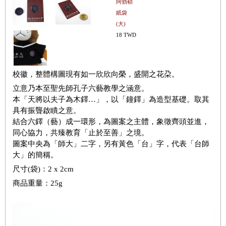
阿勃勒
紙袋
(大)
18 TWD
校徽，整體構圖現有如一欣欣向榮，盛開之花朶。
立意乃本至聖先師孔子六藝教學之涵意。
本「天將以夫子為木鐸…」，以「鐘鐸」為造型基礎。取其
具有振聾啟瞶之意。
結合六鐸（藝）成一環形，為圖案之主體，象徵齊頭並進，
同心協力，共臻教育「止於至善」之境。
圖案中央為「師大」二字，另有黃色「台」字，代表「台師
大」的簡稱。
尺寸(袋)：2 x 2cm
商品重量：25g