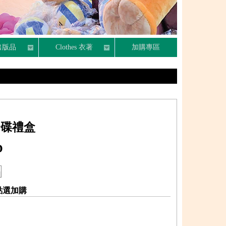
n 出版品
Clothes 衣著
加購專區
身碟禮盒
D
點選加購