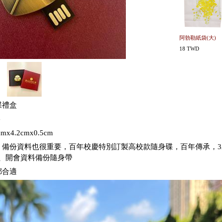
阿勃勒紙袋(大)
18 TWD
碟禮盒
G
x4.2cmx0.5cm
，備份資料也很重要，百年校慶特別訂製高校款隨身碟，百年傳承，3
NG、開會資料備份隨身帶
都合適